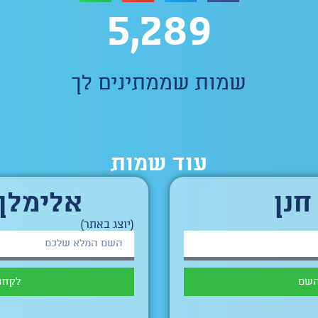
5,289
שמות שממתינים לך
עוד שמות
חנן
אלימלך 
(יוצג באתר)
השם
לקחת