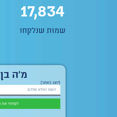
17,834
שמות שנלקחו
מ'ה בן 
(יוצג באתר)
לקחתי את 