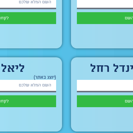
השם
לקחת
נדל רחל
ליאל 
(יוצג באתר)
השם
לקחת