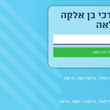
כי בן אלקה
אה
י את השם
וישלח
,
פרשת וישב
,
פרשת
 תצוה
,
פרשת כי תשא
,
פרשת