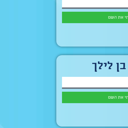
י את השם
בן לילך
י את השם