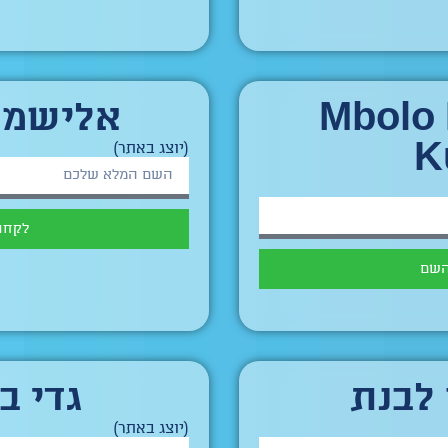
Mbolo
אלישמע
K
(יוצג באתר)
לקחת
השם
 לבנת
גדי ב
(יוצג באתר)