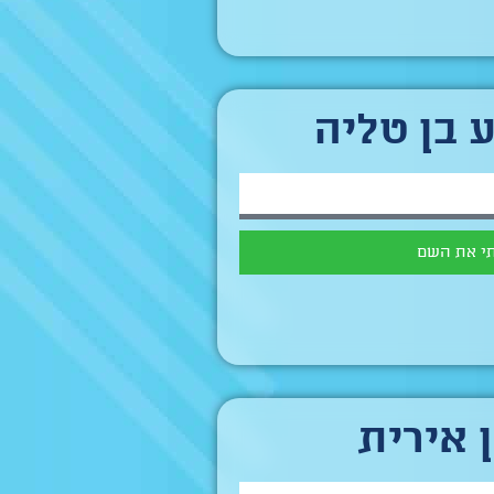
 בן טליה
י את השם
ן אירית