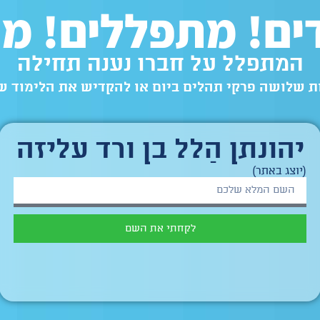
ם! מתפללים! מנ
המתפלל על חברו נענה תחילה
חות שלושה פרקי תהלים ביום או להקדיש את הלימוד ש
יהונתן הַלל בן ורד עליזה
(יוצג באתר)
לקחתי את השם