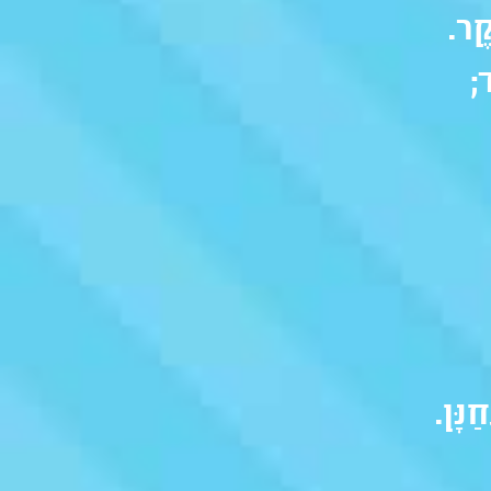
קֶר.
;
נָּן.