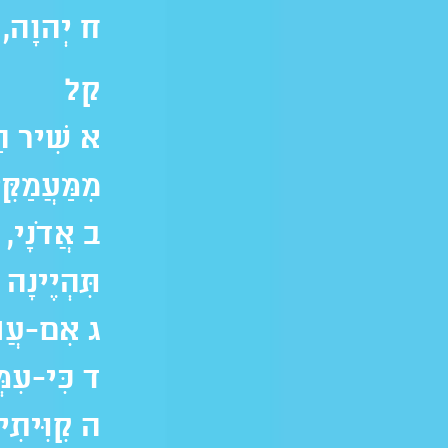
ח יְהוָה, י
קל
א שִׁיר הַ
מִמַּעֲמַקִ
ב אֲדֹנָי, 
תִּהְיֶינָה 
ג אִם-עֲוֺנ
ד כִּי-עִמְּ
ה קִוִּיתִי 