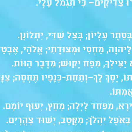
ּרוּ צַדִּיקִים– כִּי תִגְמֹל עָלָי.
ּסֵתֶר עֶלְיוֹן; בְּצֵל שַׁדַּי, יִתְלוֹנָן.
יהוָה, מַחְסִי וּמְצוּדָתִי; אֱלֹהַי, אֶבְטַח
יַצִּילְךָ, מִפַּח יָקוּשׁ; מִדֶּבֶר הַוּוֹת.
וֹ, יָסֶךְ לָךְ–וְתַחַת-כְּנָפָיו תֶּחְסֶה; צִנָּ
ֲמִתּוֹ.
ָא, מִפַּחַד לָיְלָה; מֵחֵץ, יָעוּף יוֹמָם.
בָּאֹפֶל יַהֲלֹךְ; מִקֶּטֶב, יָשׁוּד צָהֳרָיִם.