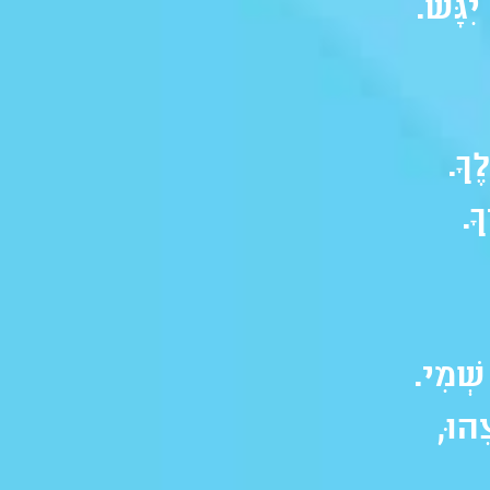
ִגָּשׁ.
ֶךָ.
ָ.
שְׁמִי.
ֵהוּ,