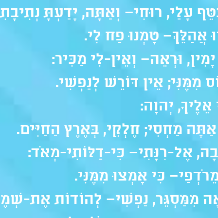
ֵּף עָלַי, רוּחִי– וְאַתָּה, יָדַעְתָּ נְתִיבָתִי
ּ אֲהַלֵּךְ– טָמְנוּ פַח לִי.
ָמִין, וּרְאֵה– וְאֵין-לִי מַכִּיר:
 מִמֶּנִּי; אֵין דּוֹרֵשׁ לְנַפְשִׁי.
 אֵלֶיךָ, יְהוָה:
 אַתָּה מַחְסִי; חֶלְקִי, בְּאֶרֶץ הַחַיִּים.
ָה, אֶל-רִנָּתִי– כִּי-דַלּוֹתִי-מְאֹד:
מֵרֹדְפַי– כִּי אָמְצוּ מִמֶּנִּי.
 מִמַּסְגֵּר, נַפְשִׁי– לְהוֹדוֹת אֶת-שְׁמֶך