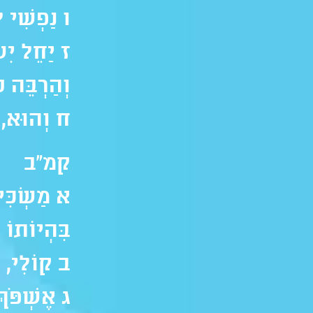
ו נַפְשִׁי 
ז יַחֵל יִ
וְהַרְבֵּה ע
ח וְהוּא, י
קמ"ב
א מַשְׂכִּי
בִּהְיוֹתוֹ 
ב קוֹלִי, א
ג אֶשְׁפֹּךְ