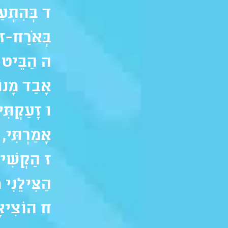
ד בְּהִתְעַט
בְּאֹרַח-זו
ה הַבֵּיט י
אָבַד מָנוֹס
ו זָעַקְתִּי
אָמַרְתִּי,
ז הַקְשִׁיב
הַצִּילֵנִי 
ח הוֹצִיאָה