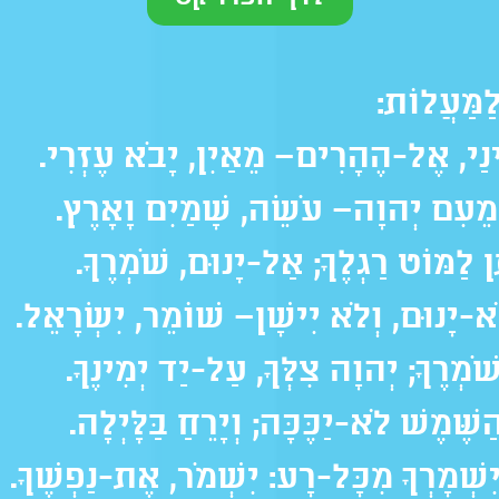
מַּעֲלוֹת:
נַי, אֶל-הֶהָרִים– מֵאַיִן, יָבֹא עֶזְרִי.
מֵעִם יְהוָה– עֹשֵׂה, שָׁמַיִם וָאָרֶץ.
 לַמּוֹט רַגְלֶךָ; אַל-יָנוּם, שֹׁמְרֶךָ.
א-יָנוּם, וְלֹא יִישָׁן– שׁוֹמֵר, יִשְׂרָאֵל.
מְרֶךָ; יְהוָה צִלְּךָ, עַל-יַד יְמִינֶךָ.
שֶּׁמֶשׁ לֹא-יַכֶּכָּה; וְיָרֵחַ בַּלָּיְלָה.
ִשְׁמָרְךָ מִכָּל-רָע: יִשְׁמֹר, אֶת-נַפְשֶׁךָ.