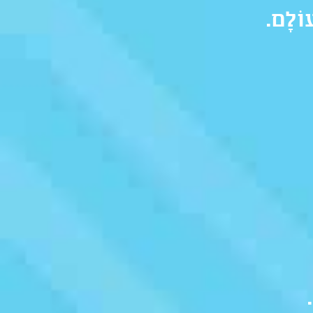
וֹלָם.