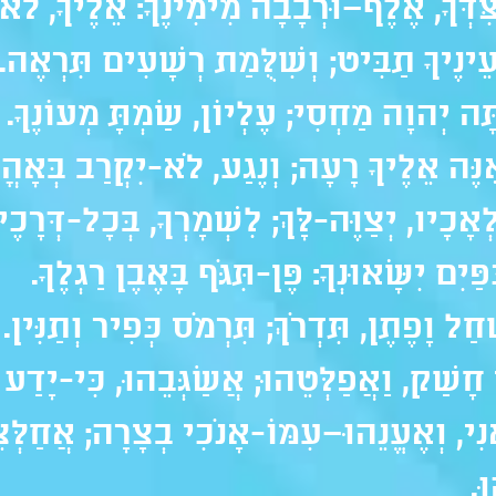
ִּדְּךָ, אֶלֶף–וּרְבָבָה מִימִינֶךָ: אֵלֶיךָ, לֹא י
ֵינֶיךָ תַבִּיט; וְשִׁלֻּמַת רְשָׁעִים תִּרְאֶה.
ּה יְהוָה מַחְסִי; עֶלְיוֹן, שַׂמְתָּ מְעוֹנֶךָ.
ֶּה אֵלֶיךָ רָעָה; וְנֶגַע, לֹא-יִקְרַב בְּאָהֳל
אָכָיו, יְצַוֶּה-לָּךְ; לִשְׁמָרְךָ, בְּכָל-דְּרָכֶיך
יִם יִשָּׂאוּנְךָ: פֶּן-תִּגֹּף בָּאֶבֶן רַגְלֶךָ.
ל וָפֶתֶן, תִּדְרֹךְ; תִּרְמֹס כְּפִיר וְתַנִּין.
חָשַׁק, וַאֲפַלְּטֵהוּ; אֲשַׂגְּבֵהוּ, כִּי-יָדַע 
נִי, וְאֶעֱנֵהוּ–עִמּוֹ-אָנֹכִי בְצָרָה; אֲחַלְּצ
ּ.