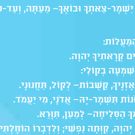
ִשְׁמָר-צֵאתְךָ וּבוֹאֶךָ– מֵעַתָּה, וְעַד-ע
מַּעֲלוֹת:
ּים קְרָאתִיךָ יְהוָה.
שִׁמְעָה בְקוֹלִי:
אָזְנֶיךָ, קַשֻּׁבוֹת– לְקוֹל, תַּחֲנוּנָי.
וֹת תִּשְׁמָר-יָהּ– אֲדֹנָי, מִי יַעֲמֹד.
ךָ הַסְּלִיחָה– לְמַעַן, תִּוָּרֵא.
יְהוָה, קִוְּתָה נַפְשִׁי; וְלִדְבָרוֹ הוֹחָלְתִּי.