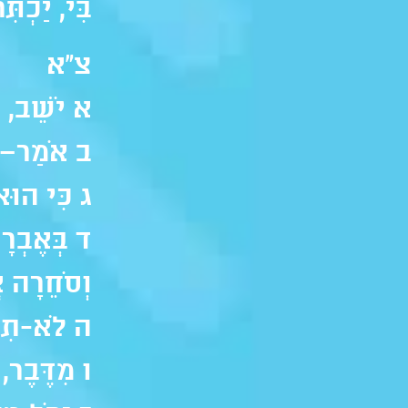
בִּי, יַכְתִ
צ"א
א יֹשֵׁב, בְ
ב אֹמַר–לַ
ג כִּי הוּא 
ד בְּאֶבְרָת
וְסֹחֵרָה א
ה לֹא-תִיר
ו מִדֶּבֶר, 