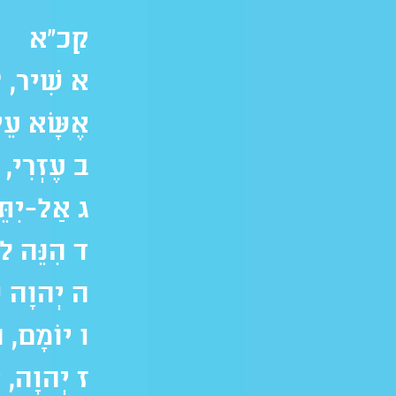
קכ"א
א שִׁיר, לַ
אֶשָּׂא עֵי
ב עֶזְרִי, 
ג אַל-יִתֵּן
ד הִנֵּה לֹ
ה יְהוָה שֹׁ
ו יוֹמָם, הַ
ז יְהוָה, י