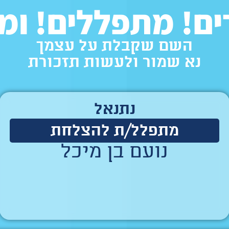
! מתפללים! ומ
השם שקבלת על עצמך
נא שמור ולעשות תזכורת
נתנאל
מתפלל/ת להצלחת
נועם בן מיכל