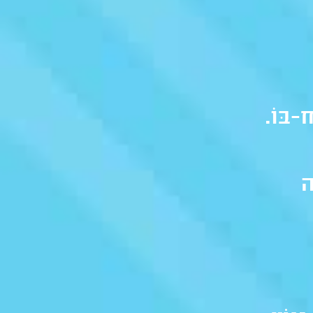
-בּוֹ.
ה