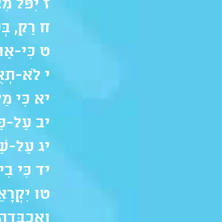
ז יִפֹּל מִצ
ח רַק, בְּע
ט כִּי-אַתָ
י לֹא-תְאֻנ
יא כִּי מַלְ
יב עַל-כַּפַּ
יג עַל-שַׁחַ
יד כִּי בִי 
טו יִקְרָאֵ
וַאֲכַבְּדֵהו