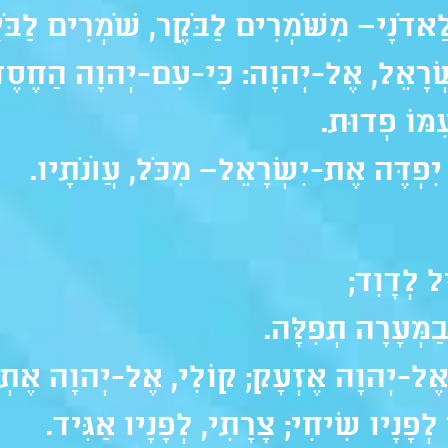
לַאדֹנָי– מִשֹּׁמְרִים לַבֹּקֶר, שֹׁמְרִים לַבֹּ
שְׂרָאֵל, אֶל-יְהוָה: כִּי-עִם-יְהוָה הַחֶסֶד
ִמּוֹ פְדוּת.
ִפְדֶּה אֶת-יִשְׂרָאֵל– מִכֹּל, עֲוֺנֹתָיו.
ל לְדָוִד;
בַמְּעָרָה תְפִלָּה.
ֶל-יְהוָה אֶזְעָק; קוֹלִי, אֶל-יְהוָה אֶתְחַ
 לְפָנָיו שִׂיחִי; צָרָתִי, לְפָנָיו אַגִּיד.